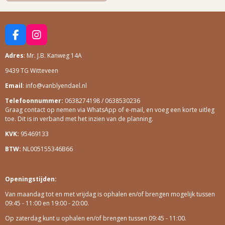
F
I
A
N
Adres
: Mr. J.B. Kanweg 14A
C
S
E
T
9439 TG Witteveen
B
A
O
G
Email
: info@vanblyendael.nl
O
R
Telefoonnummer:
0638274198 / 0638530236
K
A
Graag contact op nemen via WhatsApp of e-mail, en voeg een korte uitleg
M
toe. Dit is in verband met het inzien van de planning.
KVK:
95469133
BTW:
NL005155346B66
Openingstijden:
Van maandag tot en met vrijdag is ophalen en/of brengen mogelijk tussen
09:45 - 11:00 en 19:00 - 20:00.
Op zaterdag kunt u ophalen en/of brengen tussen 09:45 - 11:00.