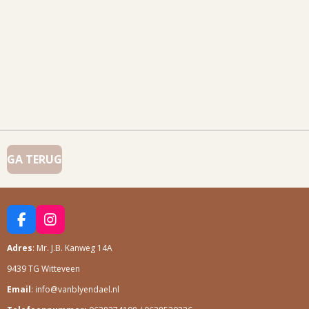
GA TERUG
F
I
A
N
Adres
: Mr. J.B. Kanweg 14A
C
S
E
T
9439 TG Witteveen
B
A
O
G
Email
: info@vanblyendael.nl
O
R