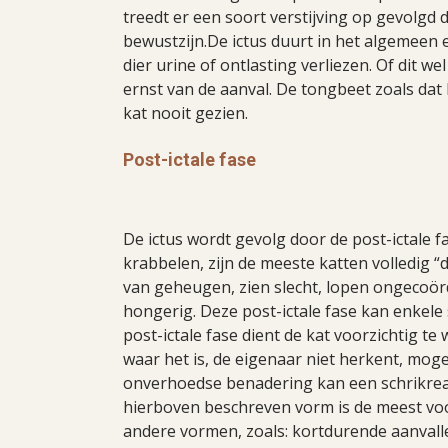
treedt er een soort verstijving op gevolgd
bewustzijn.De ictus duurt in het algemeen 
dier urine of ontlasting verliezen. Of dit w
ernst van de aanval. De tongbeet zoals dat
kat nooit gezien.
Post-ictale fase
De ictus wordt gevolg door de post-ictale 
krabbelen, zijn de meeste katten volledig “de
van geheugen, zien slecht, lopen ongecoörd
hongerig. Deze post-ictale fase kan enkele
post-ictale fase dient de kat voorzichtig t
waar het is, de eigenaar niet herkent, mogeli
onverhoedse benadering kan een schrikreact
hierboven beschreven vorm is de meest voo
andere vormen, zoals: kortdurende aanval