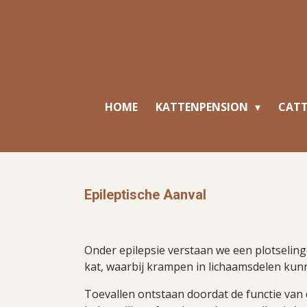
Ga
direct
naar
de
hoofdinhoud
HOME
KATTENPENSION
CAT
Epileptische Aanval
Onder epilepsie verstaan we een plotseling
kat, waarbij krampen in lichaamsdelen kun
Toevallen ontstaan doordat de functie van 