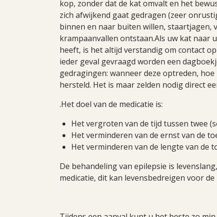
kop, zonder dat de kat omvalt en het bewustz
zich afwijkend gaat gedragen (zeer onrusti
binnen en naar buiten willen, staartjagen, 
krampaanvallen ontstaan.Als uw kat naar 
heeft, is het altijd verstandig om contact o
ieder geval gevraagd worden een dagboekje
gedragingen: wanneer deze optreden, hoe l
hersteld. Het is maar zelden nodig direct ee
.Het doel van de medicatie is:
Het vergroten van de tijd tussen twee (s
Het verminderen van de ernst van de to
Het verminderen van de lengte van de t
De behandeling van epilepsie is levenslang
medicatie, dit kan levensbedreigen voor de k
Tijdens een aanval kunt u het beste zo min