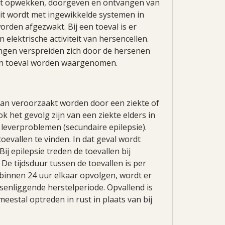
 het opwekken, doorgeven en ontvangen van
teit wordt met ingewikkelde systemen in
rden afgezwakt. Bij een toeval is er
elektrische activiteit van hersencellen.
ngen verspreiden zich door de hersenen
een toeval worden waargenomen.
kan veroorzaakt worden door een ziekte of
k het gevolg zijn van een ziekte elders in
f leverproblemen (secundaire epilepsie).
oevallen te vinden. In dat geval wordt
ij epilepsie treden de toevallen bij
De tijdsduur tussen de toevallen is per
 binnen 24 uur elkaar opvolgen, wordt er
senliggende herstelperiode. Opvallend is
 meestal optreden in rust in plaats van bij