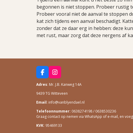
begonnen is niet stoppen. Probeer rustig te 
Probeer vooral niet de aanval te stoppen d
kat zich tijdens een aanval beschadigt. Kat
zonder dat ze daar erg in hebben: deze kunt 
met rust, maar zorg dat deze nergens af ka
F
I
A
N
Adres
: Mr. J.B. Kanweg 14A
C
S
E
T
9439 TG Witteveen
B
A
O
G
Email
: info@vanblyendael.nl
O
R
Telefoonnummer:
0638274198 / 0638530236
K
A
Graag contact op nemen via WhatsApp of e-mail, en voeg ee
M
KVK:
95469133