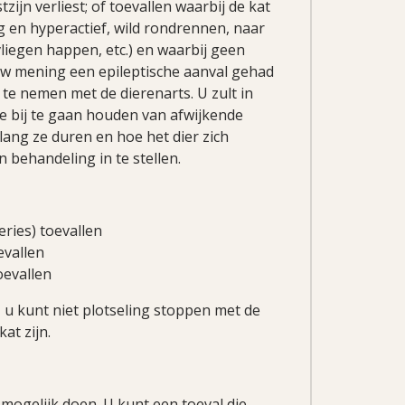
ijn verliest; of toevallen waarbij de kat
g en hyperactief, wild rondrennen, naar
vliegen happen, etc.) en waarbij geen
uw mening een epileptische aanval gehad
p te nemen met de dierenarts. U zult in
 bij te gaan houden van afwijkende
ang ze duren en hoe het dier zich
n behandeling in te stellen.
eries) toevallen
evallen
oevallen
, u kunt niet plotseling stoppen met de
at zijn.
 mogelijk doen. U kunt een toeval die