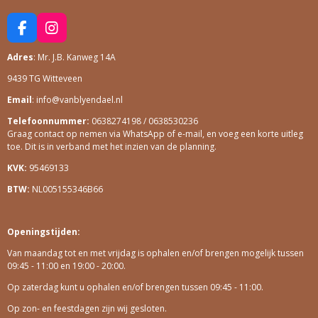
F
I
A
N
Adres
: Mr. J.B. Kanweg 14A
C
S
E
T
9439 TG Witteveen
B
A
O
G
Email
: info@vanblyendael.nl
O
R
Telefoonnummer:
0638274198 / 0638530236
K
A
Graag contact op nemen via WhatsApp of e-mail, en voeg een korte uitleg
M
toe. Dit is in verband met het inzien van de planning.
KVK:
95469133
BTW:
NL005155346B66
Openingstijden:
Van maandag tot en met vrijdag is ophalen en/of brengen mogelijk tussen
09:45 - 11:00 en 19:00 - 20:00.
Op zaterdag kunt u ophalen en/of brengen tussen 09:45 - 11:00.
Op zon- en feestdagen zijn wij gesloten.