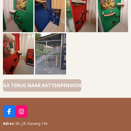
GA TERUG NAAR KATTENPENSION
F
I
A
N
Adres
: Mr. J.B. Kanweg 14A
C
S
E
T