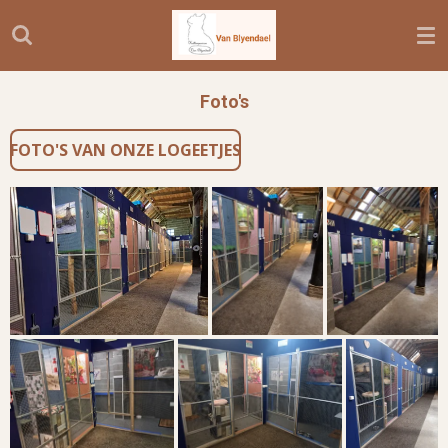
Ga
direct
naar
de
Foto's
hoofdinhoud
FOTO'S VAN ONZE LOGEETJES