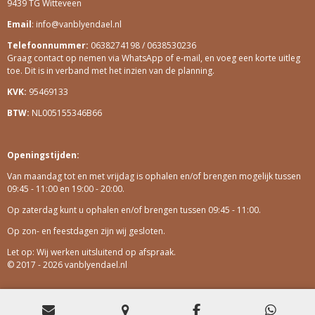
9439 TG Witteveen
B
A
O
G
Email
: info@vanblyendael.nl
O
R
Telefoonnummer:
0638274198 / 0638530236
K
A
Graag contact op nemen via WhatsApp of e-mail, en voeg een korte uitleg
M
toe. Dit is in verband met het inzien van de planning.
KVK:
95469133
BTW:
NL005155346B66
Openingstijden:
Van maandag tot en met vrijdag is ophalen en/of brengen mogelijk tussen
09:45 - 11:00 en 19:00 - 20:00.
Op zaterdag kunt u ophalen en/of brengen tussen 09:45 - 11:00.
Op zon- en feestdagen zijn wij gesloten.
Let op: Wij werken uitsluitend op afspraak.
© 2017 - 2026 vanblyendael.nl