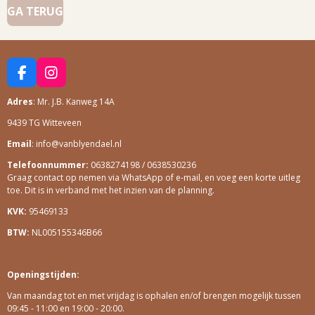
GA TERUG
F
I
A
N
Adres
: Mr. J.B. Kanweg 14A
C
S
E
T
9439 TG Witteveen
B
A
O
G
Email
: info@vanblyendael.nl
O
R
Telefoonnummer:
0638274198 / 0638530236
K
A
Graag contact op nemen via WhatsApp of e-mail, en voeg een korte uitleg
M
toe. Dit is in verband met het inzien van de planning.
KVK:
95469133
BTW:
NL005155346B66
Openingstijden:
Van maandag tot en met vrijdag is ophalen en/of brengen mogelijk tussen
09:45 - 11:00 en 19:00 - 20:00.