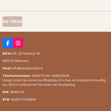
GA TERUG
F
I
A
N
Adres
: Mr. J.B. Kanweg 14A
C
S
E
T
9439 TG Witteveen
B
A
O
G
Email
: info@vanblyendael.nl
O
R
Telefoonnummer:
0638274198 / 0638530236
K
A
Graag contact op nemen via WhatsApp of e-mail, en voeg een korte uitleg
M
toe. Dit is in verband met het inzien van de planning.
KVK:
95469133
BTW:
NL005155346B66