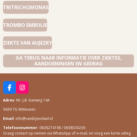
TRITRICHOMONAS
TROMBO EMBOLIE
ZIEKTE VAN AUJEZKY
GA TERUG NAAR INFORMATIE OVER ZIEKTES,
AANDOENINGEN EN GEDRAG
F
I
A
N
Adres
: Mr. J.B. Kanweg 14A
C
S
E
T
9439 TG Witteveen
B
A
O
G
Email
: info@vanblyendael.nl
O
R
Telefoonnummer:
0638274198 / 0638530236
K
A
Graag contact op nemen via WhatsApp of e-mail, en voeg een korte uitleg
M