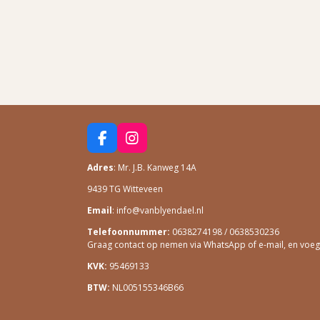
F
I
A
N
Adres
: Mr. J.B. Kanweg 14A
C
S
E
T
9439 TG Witteveen
B
A
O
G
Email
: info@vanblyendael.nl
O
R
Telefoonnummer:
0638274198 / 0638530236
K
A
Graag contact op nemen via WhatsApp of e-mail, en voeg ee
M
KVK:
95469133
BTW:
NL005155346B66