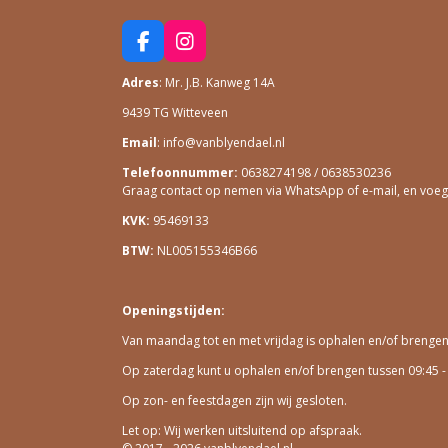
F
I
A
N
Adres
: Mr. J.B. Kanweg 14A
C
S
E
T
9439 TG Witteveen
B
A
O
G
Email
: info@vanblyendael.nl
O
R
Telefoonnummer:
0638274198 / 0638530236
K
A
Graag contact op nemen via WhatsApp of e-mail, en voeg ee
M
KVK:
95469133
BTW:
NL005155346B66
Openingstijden:
Van maandag tot en met vrijdag is ophalen en/of brengen m
Op zaterdag kunt u ophalen en/of brengen tussen 09:45 -
Op zon- en feestdagen zijn wij gesloten.
Let op: Wij werken uitsluitend op afspraak.