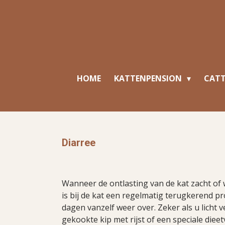
Ga
direct
naar
de
hoofdinhoud
HOME
KATTENPENSION
CAT
Diarree
Wanneer de ontlasting van de kat zacht of w
is bij de kat een regelmatig terugkerend p
dagen vanzelf weer over. Zeker als u licht 
gekookte kip met rijst of een speciale dieet