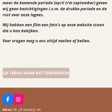
maar de komende periode (april t/m september) geven
wij geen bezichtigingen i.v.m. de drukke periode en de
rust voor onze logees.
Wij hebben een film een foto's op onze website staan
die u kan bekijken.
Voor vragen mag u ons altijd mailen of bellen.
GA TERUG NAAR KATTENPENSION
F
I
A
N
Adres
: Mr. J.B. Kanweg 14A
C
S