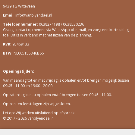
E
T
9439 TG Witteveen
B
A
O
G
Email
: info@vanblyendael.nl
O
R
Telefoonnummer:
0638274198 / 0638530236
K
A
Graag contact op nemen via WhatsApp of e-mail, en voeg een korte uitleg
M
toe. Dit is in verband met het inzien van de planning.
KVK:
95469133
BTW:
NL005155346B66
Openingstijden:
Van maandag tot en met vrijdag is ophalen en/of brengen mogelijk tussen
09:45 - 11:00 en 19:00 - 20:00.
Op zaterdag kunt u ophalen en/of brengen tussen 09:45 - 11:00.
Op zon- en feestdagen zijn wij gesloten.
Let op: Wij werken uitsluitend op afspraak.
© 2017 - 2026 vanblyendael.nl